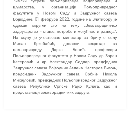
Зимски сусрети пољопривреде, водопривреде и
шумарства, у организацији Пољопривредног
факултета у Новом Саду и Задружног савеза
Војводине, 01. фебрура 2022. године на Златибору је
одржан округли сто на тему „Земљорадничко
задругарство - стање, потребе и могућности развоја”.
На скупу је учествовао министар за бригу о селу
Милан Кркобабић, државни секретар за
пољопривреду Дарко Божић, професори
Пољопривредног факултета у Новом Саду др Зоран
Кесеровић и др Александар Седлар, предсједник
Задружног савеза Војводине Јелена Несторов Бизоњ,
предсједник Задружног савеза Србије Никола
Михајловић, предсједник Пољопривредног Задружног
савеза Републике Српске Рајко Кулага, као и
представници земљорадничких задруга.