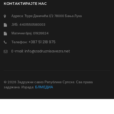
КОНТАКТИРАЈТЕ НАС
Адреса: Ђуре Даничића 1/2 78000 Бања Лука
ЈИБ: 4401550580003
Матични број: 01926624
Телефон: +387 51 218 975
E-mail: info@zadruznisavezrs.net
©
2026
Задружни савез Републике Српске. Сва права
БЛМЕДИА
задржана. Израда: