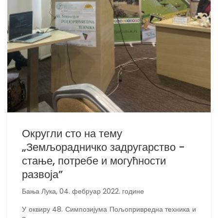
Округли сто на тему
„Земљорадничко задругарство -
стање, потребе и могућности
развоја”
Бања Лука, 04. фебруар 2022. године
У оквиру 48. Симпозијума Пољопривредна техника и