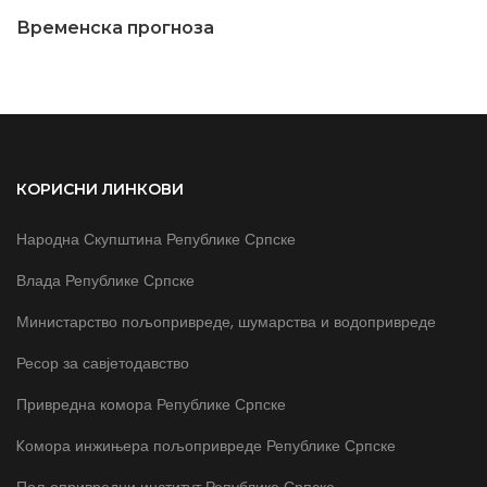
Временска прогноза
КОРИСНИ ЛИНКОВИ
Народна Скупштина Републике Српске
Влада Републике Српске
Министарство пољопривреде, шумарства и водопривреде
Ресор за савјетодавство
Привредна комора Републике Српске
Kомора инжињера пољопривреде Републике Српске