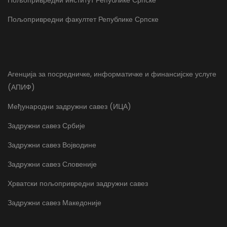
Пољопривредни институт Републике Српске
Пољопривредни факултет Републике Српске
Агенција за посредничке, информатичке и финансијске услуге
(АПИФ)
Међународни задружни савез (ИЦА)
Задружни савез Србије
Задружни савез Војводине
Задружни савез Словеније
Хрватски пољопривредни задружни савез
Задружни савез Македоније